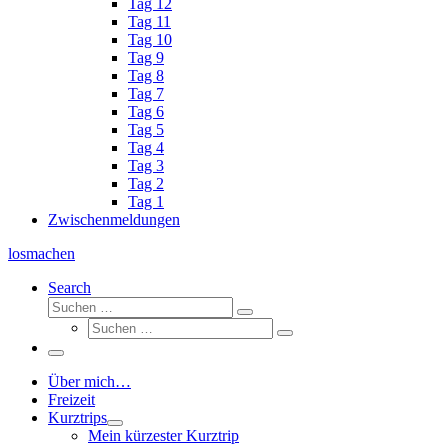
Tag 12
Tag 11
Tag 10
Tag 9
Tag 8
Tag 7
Tag 6
Tag 5
Tag 4
Tag 3
Tag 2
Tag 1
Zwischenmeldungen
losmachen
Search
Suche
Suchen
Suche
…
Suchen
…
Menü
Über mich…
Freizeit
Kurztrips
Mein kürzester Kurztrip