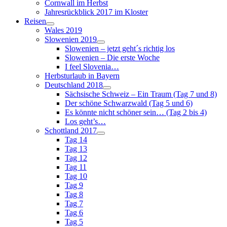
Cornwall im Herbst
Jahresrückblick 2017 im Kloster
Reisen
Wales 2019
Slowenien 2019
Slowenien – jetzt geht´s richtig los
Slowenien – Die erste Woche
I feel Slovenia…
Herbsturlaub in Bayern
Deutschland 2018
Sächsische Schweiz – Ein Traum (Tag 7 und 8)
Der schöne Schwarzwald (Tag 5 und 6)
Es könnte nicht schöner sein… (Tag 2 bis 4)
Los geht’s…
Schottland 2017
Tag 14
Tag 13
Tag 12
Tag 11
Tag 10
Tag 9
Tag 8
Tag 7
Tag 6
Tag 5