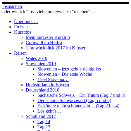
Zum
losmachen
Inhalt
oder wie ich "los" ziehe um etwas zu "machen"…
springen
Über mich…
Freizeit
Kurztrips
Mein kürzester Kurztrip
Cornwall im Herbst
Jahresrückblick 2017 im Kloster
Reisen
Wales 2019
Slowenien 2019
Slowenien – jetzt geht´s richtig los
Slowenien – Die erste Woche
I feel Slovenia…
Herbsturlaub in Bayern
Deutschland 2018
Sächsische Schweiz – Ein Traum (Tag 7 und 8)
Der schöne Schwarzwald (Tag 5 und 6)
Es könnte nicht schöner sein… (Tag 2 bis 4)
Los geht’s…
Schottland 2017
Tag 14
Tag 13