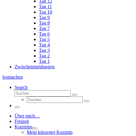
Tag 12
Tag 11
Tag 10
Tag 9
Tag 8
Tag 7
Tag 6
Tag 5
Tag 4
Tag 3
Tag 2
Tag 1
Zwischenmeldungen
losmachen
Search
Suche
Suchen
Suche
…
Suchen
…
Menü
Über mich…
Freizeit
Kurztrips
Mein kürzester Kurztrip