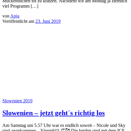
Mückenstichen tot zu kratzen. Nachdem wir am Montag ja ziemlich
viel Programm […]
von
Anja
Veröffentlicht am
23. Juni 2019
Slowenien 2019
Slowenien – jetzt geht´s richtig los
Am Samstag um 5.57 Uhr war es endlich soweit – Nicole und Sky
sind angekommen – Yippieh!!! 👏🥰 Die beiden sind mit dem ICE