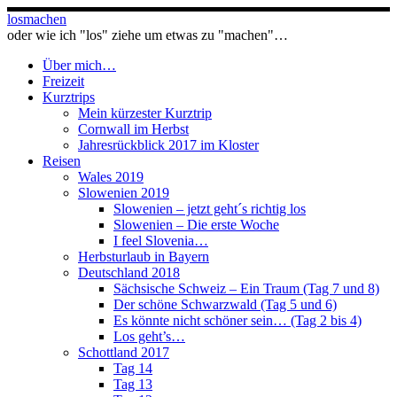
Zum
losmachen
Inhalt
oder wie ich "los" ziehe um etwas zu "machen"…
springen
Über mich…
Freizeit
Kurztrips
Mein kürzester Kurztrip
Cornwall im Herbst
Jahresrückblick 2017 im Kloster
Reisen
Wales 2019
Slowenien 2019
Slowenien – jetzt geht´s richtig los
Slowenien – Die erste Woche
I feel Slovenia…
Herbsturlaub in Bayern
Deutschland 2018
Sächsische Schweiz – Ein Traum (Tag 7 und 8)
Der schöne Schwarzwald (Tag 5 und 6)
Es könnte nicht schöner sein… (Tag 2 bis 4)
Los geht’s…
Schottland 2017
Tag 14
Tag 13