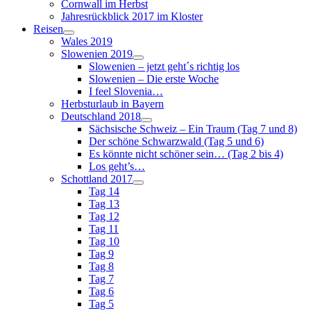
Cornwall im Herbst
Jahresrückblick 2017 im Kloster
Reisen
Wales 2019
Slowenien 2019
Slowenien – jetzt geht´s richtig los
Slowenien – Die erste Woche
I feel Slovenia…
Herbsturlaub in Bayern
Deutschland 2018
Sächsische Schweiz – Ein Traum (Tag 7 und 8)
Der schöne Schwarzwald (Tag 5 und 6)
Es könnte nicht schöner sein… (Tag 2 bis 4)
Los geht’s…
Schottland 2017
Tag 14
Tag 13
Tag 12
Tag 11
Tag 10
Tag 9
Tag 8
Tag 7
Tag 6
Tag 5