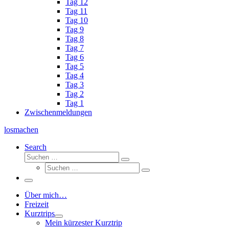
Tag 12
Tag 11
Tag 10
Tag 9
Tag 8
Tag 7
Tag 6
Tag 5
Tag 4
Tag 3
Tag 2
Tag 1
Zwischenmeldungen
losmachen
Search
Suche
Suchen
Suche
…
Suchen
…
Menü
Über mich…
Freizeit
Kurztrips
Mein kürzester Kurztrip