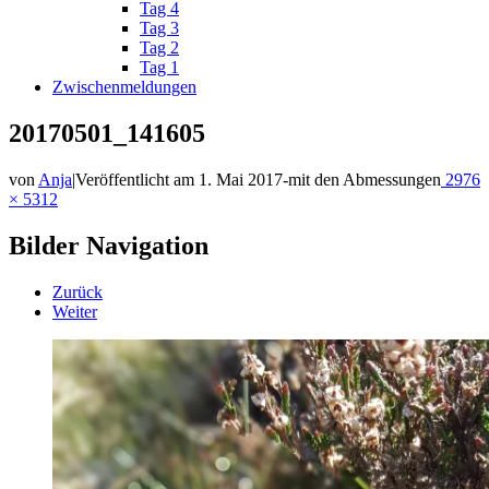
Tag 4
Tag 3
Tag 2
Tag 1
Zwischenmeldungen
20170501_141605
von
Anja
|
Veröffentlicht am
1. Mai 2017
-
mit den Abmessungen
2976
× 5312
Bilder Navigation
Zurück
Weiter