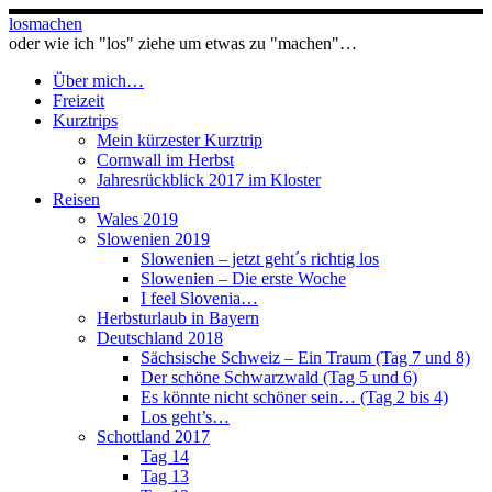
Zum
losmachen
Inhalt
oder wie ich "los" ziehe um etwas zu "machen"…
springen
Über mich…
Freizeit
Kurztrips
Mein kürzester Kurztrip
Cornwall im Herbst
Jahresrückblick 2017 im Kloster
Reisen
Wales 2019
Slowenien 2019
Slowenien – jetzt geht´s richtig los
Slowenien – Die erste Woche
I feel Slovenia…
Herbsturlaub in Bayern
Deutschland 2018
Sächsische Schweiz – Ein Traum (Tag 7 und 8)
Der schöne Schwarzwald (Tag 5 und 6)
Es könnte nicht schöner sein… (Tag 2 bis 4)
Los geht’s…
Schottland 2017
Tag 14
Tag 13