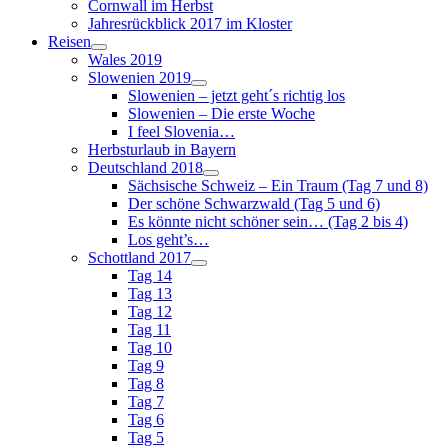
Cornwall im Herbst
Jahresrückblick 2017 im Kloster
Reisen
Wales 2019
Slowenien 2019
Slowenien – jetzt geht´s richtig los
Slowenien – Die erste Woche
I feel Slovenia…
Herbsturlaub in Bayern
Deutschland 2018
Sächsische Schweiz – Ein Traum (Tag 7 und 8)
Der schöne Schwarzwald (Tag 5 und 6)
Es könnte nicht schöner sein… (Tag 2 bis 4)
Los geht’s…
Schottland 2017
Tag 14
Tag 13
Tag 12
Tag 11
Tag 10
Tag 9
Tag 8
Tag 7
Tag 6
Tag 5