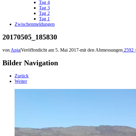
Tag 4
Tag 3
Tag 2
Tag 1
Zwischenmeldungen
20170505_185830
von
Anja
|
Veröffentlicht am
5. Mai 2017
-
mit den Abmessungen
2592 
Bilder Navigation
Zurück
Weiter