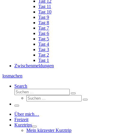
Tag 12
Tag 11
Tag 10
Tag 9
Tag 8
Tag 7
Tag 6
Tag 5
Tag 4
Tag 3
Tag 2
Tag 1
Zwischenmeldungen
losmachen
Search
Suche
Suchen
Suche
…
Suchen
…
Menü
Über mich…
Freizeit
Kurztrips
Mein kürzester Kurztrip