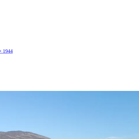
× 1944