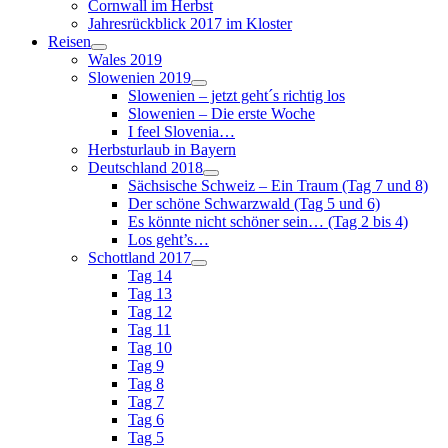
Cornwall im Herbst
Jahresrückblick 2017 im Kloster
Reisen
Wales 2019
Slowenien 2019
Slowenien – jetzt geht´s richtig los
Slowenien – Die erste Woche
I feel Slovenia…
Herbsturlaub in Bayern
Deutschland 2018
Sächsische Schweiz – Ein Traum (Tag 7 und 8)
Der schöne Schwarzwald (Tag 5 und 6)
Es könnte nicht schöner sein… (Tag 2 bis 4)
Los geht’s…
Schottland 2017
Tag 14
Tag 13
Tag 12
Tag 11
Tag 10
Tag 9
Tag 8
Tag 7
Tag 6
Tag 5