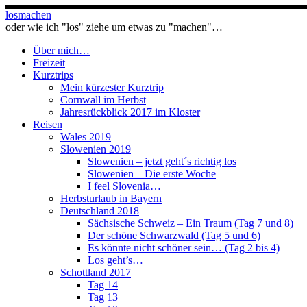
Zum
losmachen
Inhalt
oder wie ich "los" ziehe um etwas zu "machen"…
springen
Über mich…
Freizeit
Kurztrips
Mein kürzester Kurztrip
Cornwall im Herbst
Jahresrückblick 2017 im Kloster
Reisen
Wales 2019
Slowenien 2019
Slowenien – jetzt geht´s richtig los
Slowenien – Die erste Woche
I feel Slovenia…
Herbsturlaub in Bayern
Deutschland 2018
Sächsische Schweiz – Ein Traum (Tag 7 und 8)
Der schöne Schwarzwald (Tag 5 und 6)
Es könnte nicht schöner sein… (Tag 2 bis 4)
Los geht’s…
Schottland 2017
Tag 14
Tag 13