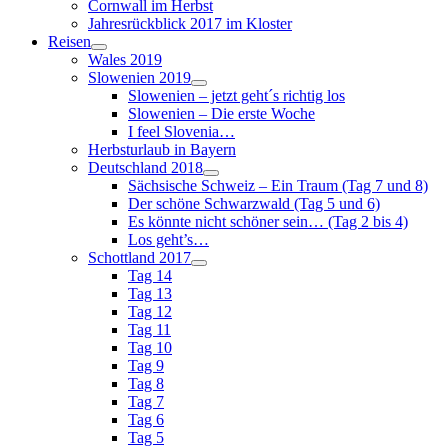
Cornwall im Herbst
Jahresrückblick 2017 im Kloster
Reisen
Wales 2019
Slowenien 2019
Slowenien – jetzt geht´s richtig los
Slowenien – Die erste Woche
I feel Slovenia…
Herbsturlaub in Bayern
Deutschland 2018
Sächsische Schweiz – Ein Traum (Tag 7 und 8)
Der schöne Schwarzwald (Tag 5 und 6)
Es könnte nicht schöner sein… (Tag 2 bis 4)
Los geht’s…
Schottland 2017
Tag 14
Tag 13
Tag 12
Tag 11
Tag 10
Tag 9
Tag 8
Tag 7
Tag 6
Tag 5