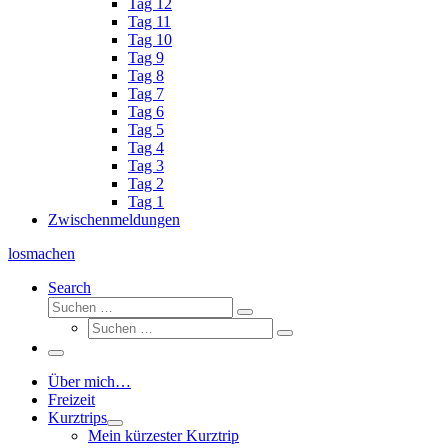
Tag 12
Tag 11
Tag 10
Tag 9
Tag 8
Tag 7
Tag 6
Tag 5
Tag 4
Tag 3
Tag 2
Tag 1
Zwischenmeldungen
losmachen
Search
Suche
Suchen
Suche
…
Suchen
…
Menü
Über mich…
Freizeit
Kurztrips
Mein kürzester Kurztrip