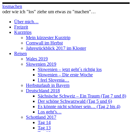
Zum
losmachen
Inhalt
oder wie ich "los" ziehe um etwas zu "machen"…
springen
Über mich…
Freizeit
Kurztrips
Mein kürzester Kurztrip
Cornwall im Herbst
Jahresrückblick 2017 im Kloster
Reisen
Wales 2019
Slowenien 2019
Slowenien – jetzt geht´s richtig los
Slowenien – Die erste Woche
I feel Slovenia…
Herbsturlaub in Bayern
Deutschland 2018
Sächsische Schweiz – Ein Traum (Tag 7 und 8)
Der schöne Schwarzwald (Tag 5 und 6)
Es könnte nicht schöner sein… (Tag 2 bis 4)
Los geht’s…
Schottland 2017
Tag 14
Tag 13