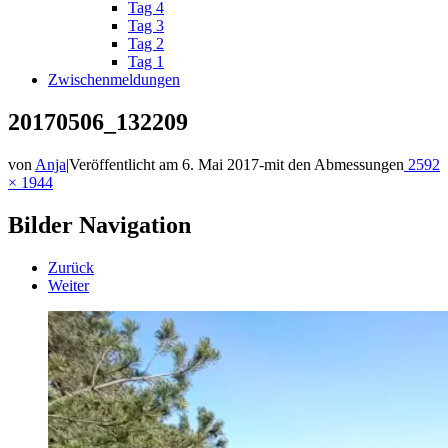
Tag 4
Tag 3
Tag 2
Tag 1
Zwischenmeldungen
20170506_132209
von
Anja
|
Veröffentlicht am
6. Mai 2017
-
mit den Abmessungen
2592
× 1944
Bilder Navigation
Zurück
Weiter