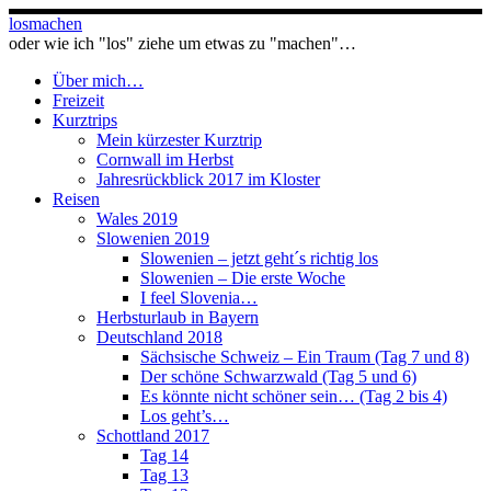
Zum
losmachen
Inhalt
oder wie ich "los" ziehe um etwas zu "machen"…
springen
Über mich…
Freizeit
Kurztrips
Mein kürzester Kurztrip
Cornwall im Herbst
Jahresrückblick 2017 im Kloster
Reisen
Wales 2019
Slowenien 2019
Slowenien – jetzt geht´s richtig los
Slowenien – Die erste Woche
I feel Slovenia…
Herbsturlaub in Bayern
Deutschland 2018
Sächsische Schweiz – Ein Traum (Tag 7 und 8)
Der schöne Schwarzwald (Tag 5 und 6)
Es könnte nicht schöner sein… (Tag 2 bis 4)
Los geht’s…
Schottland 2017
Tag 14
Tag 13