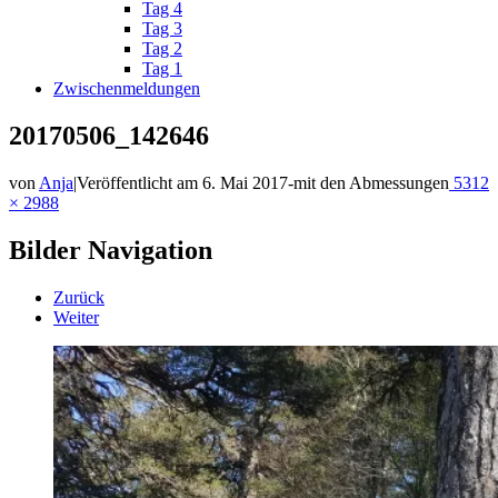
Tag 4
Tag 3
Tag 2
Tag 1
Zwischenmeldungen
20170506_142646
von
Anja
|
Veröffentlicht am
6. Mai 2017
-
mit den Abmessungen
5312
× 2988
Bilder Navigation
Zurück
Weiter