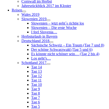
Cornwall im Herbst
Jahresrückblick 2017 im Kloster
Reisen
Wales 2019
Slowenien 2019
Slowenien – jetzt geht´s richtig los
Slowenien – Die erste Woche
I feel Slovenia…
Herbsturlaub in Bayern
Deutschland 2018
Sächsische Schweiz – Ein Traum (Tag 7 und 8)
Der schöne Schwarzwald (Tag 5 und 6)
Es könnte nicht schöner sein… (Tag 2 bis 4)
Los geht’s…
Schottland 2017
Tag 14
Tag 13
Tag 12
Tag 11
Tag 10
Tag 9
Tag 8
Tag 7
Tag 6
Tag 5