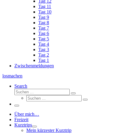
Tag 12
Tag 11
Tag 10
Tag 9
Tag 8
Tag 7
Tag 6
Tag 5
Tag 4
Tag 3
Tag 2
Tag 1
Zwischenmeldungen
losmachen
Search
Suche
Suchen
Suche
…
Suchen
…
Menü
Über mich…
Freizeit
Kurztrips
Mein kürzester Kurztrip