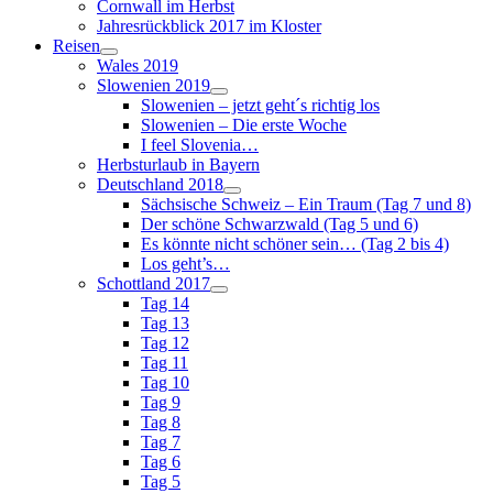
Cornwall im Herbst
Jahresrückblick 2017 im Kloster
Reisen
Wales 2019
Slowenien 2019
Slowenien – jetzt geht´s richtig los
Slowenien – Die erste Woche
I feel Slovenia…
Herbsturlaub in Bayern
Deutschland 2018
Sächsische Schweiz – Ein Traum (Tag 7 und 8)
Der schöne Schwarzwald (Tag 5 und 6)
Es könnte nicht schöner sein… (Tag 2 bis 4)
Los geht’s…
Schottland 2017
Tag 14
Tag 13
Tag 12
Tag 11
Tag 10
Tag 9
Tag 8
Tag 7
Tag 6
Tag 5