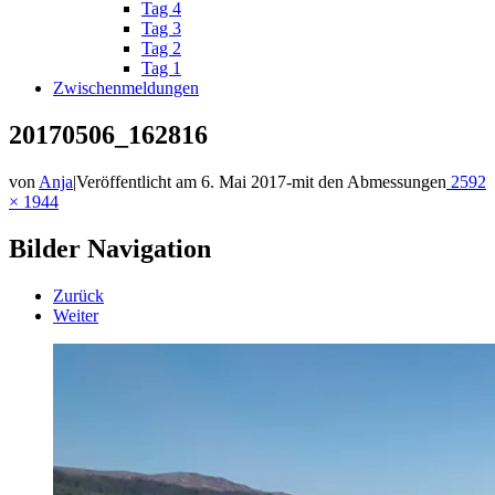
Tag 4
Tag 3
Tag 2
Tag 1
Zwischenmeldungen
20170506_162816
von
Anja
|
Veröffentlicht am
6. Mai 2017
-
mit den Abmessungen
2592
× 1944
Bilder Navigation
Zurück
Weiter