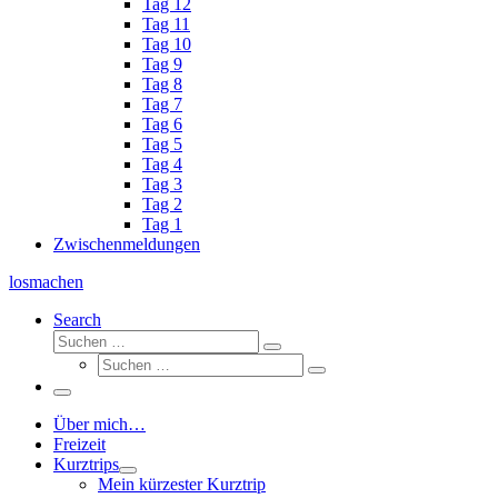
Tag 12
Tag 11
Tag 10
Tag 9
Tag 8
Tag 7
Tag 6
Tag 5
Tag 4
Tag 3
Tag 2
Tag 1
Zwischenmeldungen
losmachen
Search
Suche
Suchen
Suche
…
Suchen
…
Menü
Über mich…
Freizeit
Kurztrips
Mein kürzester Kurztrip