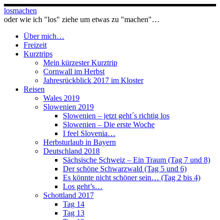
Zum
losmachen
Inhalt
oder wie ich "los" ziehe um etwas zu "machen"…
springen
Über mich…
Freizeit
Kurztrips
Mein kürzester Kurztrip
Cornwall im Herbst
Jahresrückblick 2017 im Kloster
Reisen
Wales 2019
Slowenien 2019
Slowenien – jetzt geht´s richtig los
Slowenien – Die erste Woche
I feel Slovenia…
Herbsturlaub in Bayern
Deutschland 2018
Sächsische Schweiz – Ein Traum (Tag 7 und 8)
Der schöne Schwarzwald (Tag 5 und 6)
Es könnte nicht schöner sein… (Tag 2 bis 4)
Los geht’s…
Schottland 2017
Tag 14
Tag 13