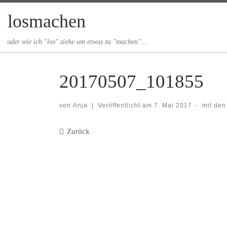
Zum Inhalt springen
losmachen
oder wie ich "los" ziehe um etwas zu "machen"…
20170507_101855
von
Anja
|
Veröffentlicht am
7. Mai 2017
-
mit de
Bilder Navigation
Zurück