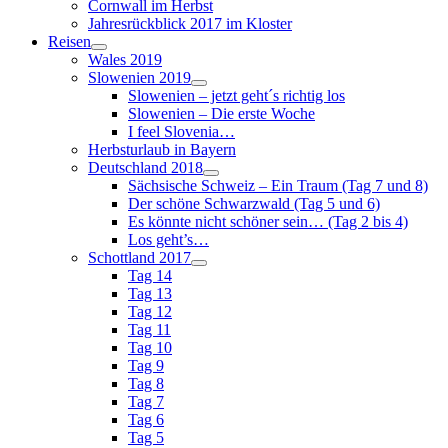
Cornwall im Herbst
Jahresrückblick 2017 im Kloster
Reisen
Wales 2019
Slowenien 2019
Slowenien – jetzt geht´s richtig los
Slowenien – Die erste Woche
I feel Slovenia…
Herbsturlaub in Bayern
Deutschland 2018
Sächsische Schweiz – Ein Traum (Tag 7 und 8)
Der schöne Schwarzwald (Tag 5 und 6)
Es könnte nicht schöner sein… (Tag 2 bis 4)
Los geht’s…
Schottland 2017
Tag 14
Tag 13
Tag 12
Tag 11
Tag 10
Tag 9
Tag 8
Tag 7
Tag 6
Tag 5