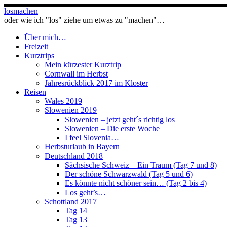
Zum
losmachen
Inhalt
oder wie ich "los" ziehe um etwas zu "machen"…
springen
Über mich…
Freizeit
Kurztrips
Mein kürzester Kurztrip
Cornwall im Herbst
Jahresrückblick 2017 im Kloster
Reisen
Wales 2019
Slowenien 2019
Slowenien – jetzt geht´s richtig los
Slowenien – Die erste Woche
I feel Slovenia…
Herbsturlaub in Bayern
Deutschland 2018
Sächsische Schweiz – Ein Traum (Tag 7 und 8)
Der schöne Schwarzwald (Tag 5 und 6)
Es könnte nicht schöner sein… (Tag 2 bis 4)
Los geht’s…
Schottland 2017
Tag 14
Tag 13