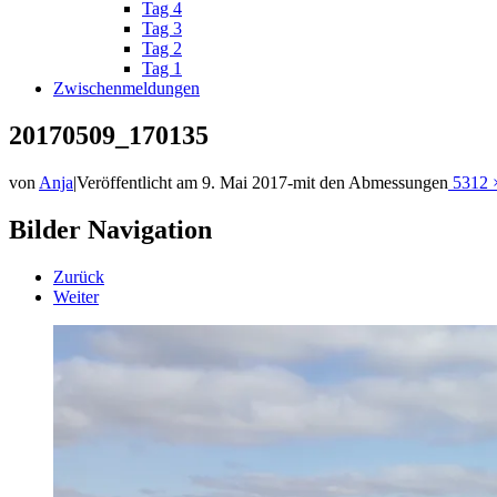
Tag 4
Tag 3
Tag 2
Tag 1
Zwischenmeldungen
20170509_170135
von
Anja
|
Veröffentlicht am
9. Mai 2017
-
mit den Abmessungen
5312 
Bilder Navigation
Zurück
Weiter