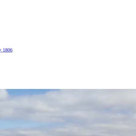
× 1806