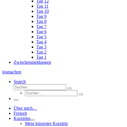
Tag 12
Tag 11
Tag 10
Tag 9
Tag 8
Tag 7
Tag 6
Tag 5
Tag 4
Tag 3
Tag 2
Tag 1
Zwischenmeldungen
losmachen
Search
Suche
Suchen
Suche
…
Suchen
…
Menü
Über mich…
Freizeit
Kurztrips
Mein kürzester Kurztrip