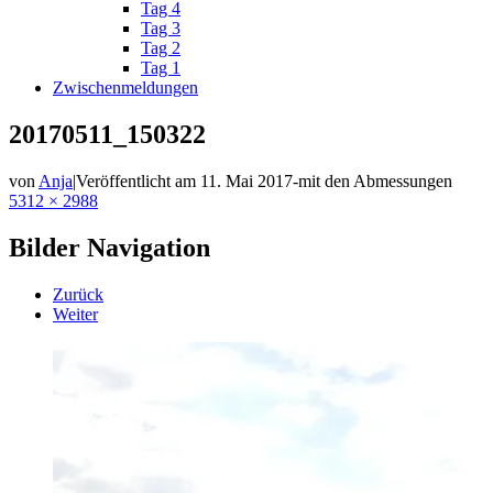
Tag 4
Tag 3
Tag 2
Tag 1
Zwischenmeldungen
20170511_150322
von
Anja
|
Veröffentlicht am
11. Mai 2017
-
mit den Abmessungen
5312 × 2988
Bilder Navigation
Zurück
Weiter