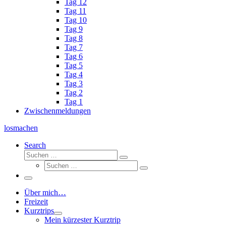
Tag 12
Tag 11
Tag 10
Tag 9
Tag 8
Tag 7
Tag 6
Tag 5
Tag 4
Tag 3
Tag 2
Tag 1
Zwischenmeldungen
losmachen
Search
Suche
Suchen
Suche
…
Suchen
…
Menü
Über mich…
Freizeit
Kurztrips
Mein kürzester Kurztrip