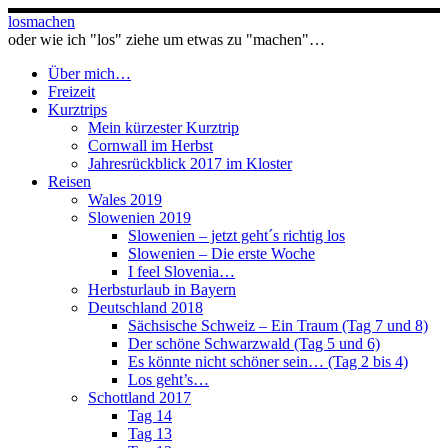
Zum
losmachen
Inhalt
oder wie ich "los" ziehe um etwas zu "machen"…
springen
Über mich…
Freizeit
Kurztrips
Mein kürzester Kurztrip
Cornwall im Herbst
Jahresrückblick 2017 im Kloster
Reisen
Wales 2019
Slowenien 2019
Slowenien – jetzt geht´s richtig los
Slowenien – Die erste Woche
I feel Slovenia…
Herbsturlaub in Bayern
Deutschland 2018
Sächsische Schweiz – Ein Traum (Tag 7 und 8)
Der schöne Schwarzwald (Tag 5 und 6)
Es könnte nicht schöner sein… (Tag 2 bis 4)
Los geht’s…
Schottland 2017
Tag 14
Tag 13