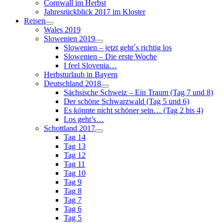
Cornwall im Herbst
Jahresrückblick 2017 im Kloster
Reisen
Wales 2019
Slowenien 2019
Slowenien – jetzt geht´s richtig los
Slowenien – Die erste Woche
I feel Slovenia…
Herbsturlaub in Bayern
Deutschland 2018
Sächsische Schweiz – Ein Traum (Tag 7 und 8)
Der schöne Schwarzwald (Tag 5 und 6)
Es könnte nicht schöner sein… (Tag 2 bis 4)
Los geht’s…
Schottland 2017
Tag 14
Tag 13
Tag 12
Tag 11
Tag 10
Tag 9
Tag 8
Tag 7
Tag 6
Tag 5