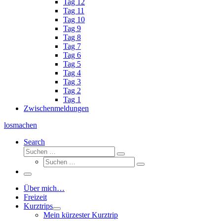
Tag 12
Tag 11
Tag 10
Tag 9
Tag 8
Tag 7
Tag 6
Tag 5
Tag 4
Tag 3
Tag 2
Tag 1
Zwischenmeldungen
losmachen
Search
Suche
Suchen
Suche
…
Suchen
…
Menü
Über mich…
Freizeit
Kurztrips
Mein kürzester Kurztrip