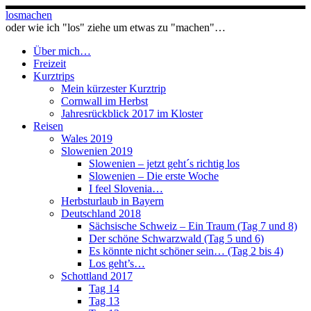
Zum
losmachen
Inhalt
oder wie ich "los" ziehe um etwas zu "machen"…
springen
Über mich…
Freizeit
Kurztrips
Mein kürzester Kurztrip
Cornwall im Herbst
Jahresrückblick 2017 im Kloster
Reisen
Wales 2019
Slowenien 2019
Slowenien – jetzt geht´s richtig los
Slowenien – Die erste Woche
I feel Slovenia…
Herbsturlaub in Bayern
Deutschland 2018
Sächsische Schweiz – Ein Traum (Tag 7 und 8)
Der schöne Schwarzwald (Tag 5 und 6)
Es könnte nicht schöner sein… (Tag 2 bis 4)
Los geht’s…
Schottland 2017
Tag 14
Tag 13