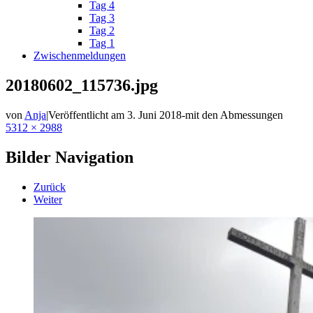
Tag 4
Tag 3
Tag 2
Tag 1
Zwischenmeldungen
20180602_115736.jpg
von
Anja
|
Veröffentlicht am
3. Juni 2018
-
mit den Abmessungen
5312 × 2988
Bilder Navigation
Zurück
Weiter