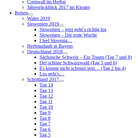
Cornwall im Herbst
Jahresrückblick 2017 im Kloster
Reisen
Wales 2019
Slowenien 2019
Slowenien – jetzt geht´s richtig los
Slowenien – Die erste Woche
I feel Slovenia…
Herbsturlaub in Bayern
Deutschland 2018
Sächsische Schweiz – Ein Traum (Tag 7 und 8)
Der schöne Schwarzwald (Tag 5 und 6)
Es könnte nicht schöner sein… (Tag 2 bis 4)
Los geht’s…
Schottland 2017
Tag 14
Tag 13
Tag 12
Tag 11
Tag 10
Tag 9
Tag 8
Tag 7
Tag 6
Tag 5