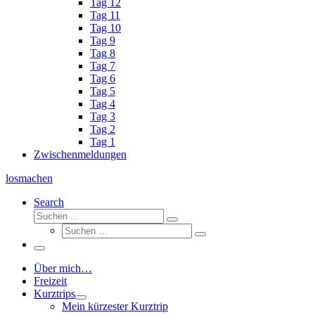
Tag 12
Tag 11
Tag 10
Tag 9
Tag 8
Tag 7
Tag 6
Tag 5
Tag 4
Tag 3
Tag 2
Tag 1
Zwischenmeldungen
losmachen
Search
Suche
Suchen
Suche
…
Suchen
…
Menü
Über mich…
Freizeit
Kurztrips
Mein kürzester Kurztrip