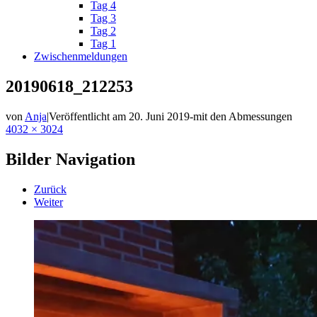
Tag 4
Tag 3
Tag 2
Tag 1
Zwischenmeldungen
20190618_212253
von
Anja
|
Veröffentlicht am
20. Juni 2019
-
mit den Abmessungen
4032 × 3024
Bilder Navigation
Zurück
Weiter