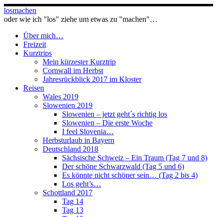
Zum
losmachen
Inhalt
oder wie ich "los" ziehe um etwas zu "machen"…
springen
Über mich…
Freizeit
Kurztrips
Mein kürzester Kurztrip
Cornwall im Herbst
Jahresrückblick 2017 im Kloster
Reisen
Wales 2019
Slowenien 2019
Slowenien – jetzt geht´s richtig los
Slowenien – Die erste Woche
I feel Slovenia…
Herbsturlaub in Bayern
Deutschland 2018
Sächsische Schweiz – Ein Traum (Tag 7 und 8)
Der schöne Schwarzwald (Tag 5 und 6)
Es könnte nicht schöner sein… (Tag 2 bis 4)
Los geht’s…
Schottland 2017
Tag 14
Tag 13