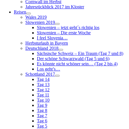
Cornwall im Herbst
Jahresrückblick 2017 im Kloster
Reisen
Wales 2019
Slowenien 2019
Slowenien – jetzt geht´s richtig los
Slowenien – Die erste Woche
I feel Slovenia…
Herbsturlaub in Bayern
Deutschland 2018
Sächsische Schweiz – Ein Traum (Tag 7 und 8)
Der schöne Schwarzwald (Tag 5 und 6)
Es könnte nicht schöner sein… (Tag 2 bis 4)
Los geht’s…
Schottland 2017
Tag 14
Tag 13
Tag 12
Tag 11
Tag 10
Tag 9
Tag 8
Tag 7
Tag 6
Tag 5