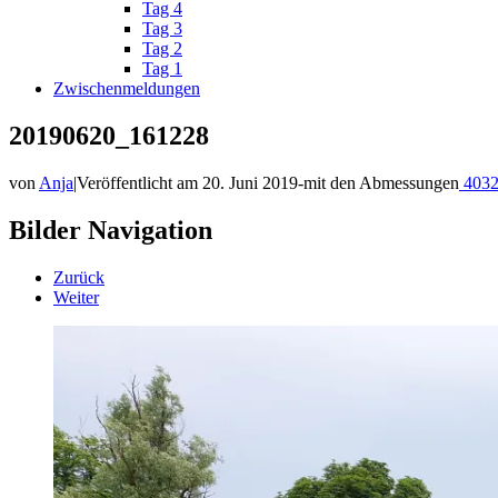
Tag 4
Tag 3
Tag 2
Tag 1
Zwischenmeldungen
20190620_161228
von
Anja
|
Veröffentlicht am
20. Juni 2019
-
mit den Abmessungen
4032
Bilder Navigation
Zurück
Weiter