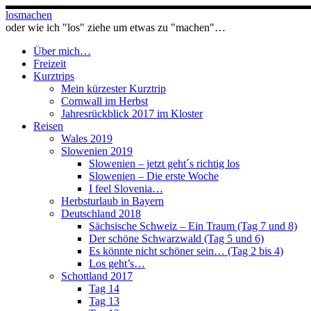
Zum
losmachen
Inhalt
oder wie ich "los" ziehe um etwas zu "machen"…
springen
Über mich…
Freizeit
Kurztrips
Mein kürzester Kurztrip
Cornwall im Herbst
Jahresrückblick 2017 im Kloster
Reisen
Wales 2019
Slowenien 2019
Slowenien – jetzt geht´s richtig los
Slowenien – Die erste Woche
I feel Slovenia…
Herbsturlaub in Bayern
Deutschland 2018
Sächsische Schweiz – Ein Traum (Tag 7 und 8)
Der schöne Schwarzwald (Tag 5 und 6)
Es könnte nicht schöner sein… (Tag 2 bis 4)
Los geht’s…
Schottland 2017
Tag 14
Tag 13