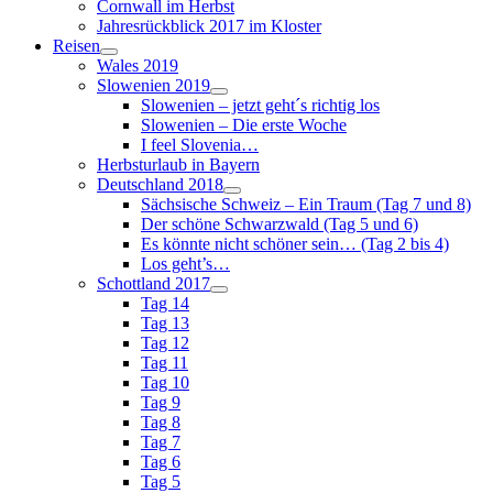
Cornwall im Herbst
Jahresrückblick 2017 im Kloster
Reisen
Wales 2019
Slowenien 2019
Slowenien – jetzt geht´s richtig los
Slowenien – Die erste Woche
I feel Slovenia…
Herbsturlaub in Bayern
Deutschland 2018
Sächsische Schweiz – Ein Traum (Tag 7 und 8)
Der schöne Schwarzwald (Tag 5 und 6)
Es könnte nicht schöner sein… (Tag 2 bis 4)
Los geht’s…
Schottland 2017
Tag 14
Tag 13
Tag 12
Tag 11
Tag 10
Tag 9
Tag 8
Tag 7
Tag 6
Tag 5