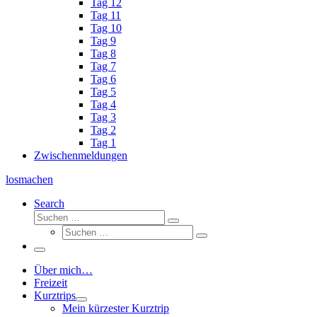
Tag 12
Tag 11
Tag 10
Tag 9
Tag 8
Tag 7
Tag 6
Tag 5
Tag 4
Tag 3
Tag 2
Tag 1
Zwischenmeldungen
losmachen
Search
Suche
Suchen
Suche
…
Suchen
…
Menü
Über mich…
Freizeit
Kurztrips
Mein kürzester Kurztrip