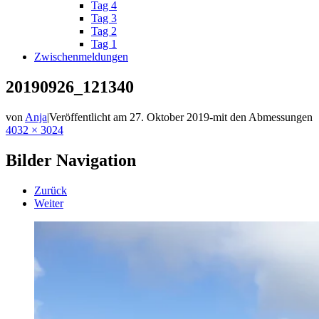
Tag 4
Tag 3
Tag 2
Tag 1
Zwischenmeldungen
20190926_121340
von
Anja
|
Veröffentlicht am
27. Oktober 2019
-
mit den Abmessungen
4032 × 3024
Bilder Navigation
Zurück
Weiter