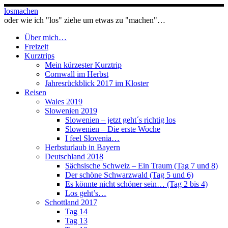
Zum
losmachen
Inhalt
oder wie ich "los" ziehe um etwas zu "machen"…
springen
Über mich…
Freizeit
Kurztrips
Mein kürzester Kurztrip
Cornwall im Herbst
Jahresrückblick 2017 im Kloster
Reisen
Wales 2019
Slowenien 2019
Slowenien – jetzt geht´s richtig los
Slowenien – Die erste Woche
I feel Slovenia…
Herbsturlaub in Bayern
Deutschland 2018
Sächsische Schweiz – Ein Traum (Tag 7 und 8)
Der schöne Schwarzwald (Tag 5 und 6)
Es könnte nicht schöner sein… (Tag 2 bis 4)
Los geht’s…
Schottland 2017
Tag 14
Tag 13