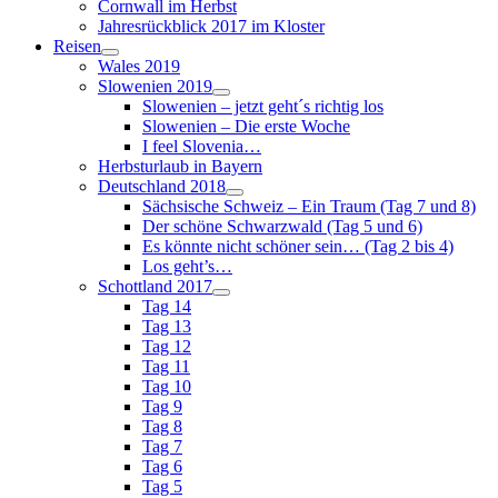
Cornwall im Herbst
Jahresrückblick 2017 im Kloster
Reisen
Wales 2019
Slowenien 2019
Slowenien – jetzt geht´s richtig los
Slowenien – Die erste Woche
I feel Slovenia…
Herbsturlaub in Bayern
Deutschland 2018
Sächsische Schweiz – Ein Traum (Tag 7 und 8)
Der schöne Schwarzwald (Tag 5 und 6)
Es könnte nicht schöner sein… (Tag 2 bis 4)
Los geht’s…
Schottland 2017
Tag 14
Tag 13
Tag 12
Tag 11
Tag 10
Tag 9
Tag 8
Tag 7
Tag 6
Tag 5