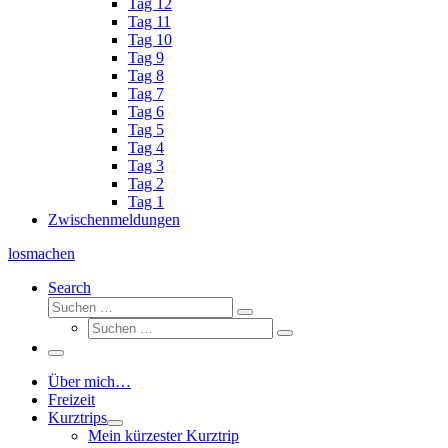
Tag 12
Tag 11
Tag 10
Tag 9
Tag 8
Tag 7
Tag 6
Tag 5
Tag 4
Tag 3
Tag 2
Tag 1
Zwischenmeldungen
losmachen
Search
Suche
Suchen
Suche
…
Suchen
…
Menü
Über mich…
Freizeit
Kurztrips
Mein kürzester Kurztrip