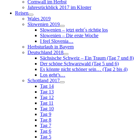
Cornwall im Herbst
Jahresrückblick 2017 im Kloster
Reisen
Wales 2019
Slowenien 2019
Slowenien – jetzt geht´s richtig los
Slowenien – Die erste Woche
I feel Slovenia…
Herbsturlaub in Bayern
Deutschland 2018
Sächsische Schweiz – Ein Traum (Tag 7 und 8)
Der schöne Schwarzwald (Tag 5 und 6)
Es könnte nicht schöner sein… (Tag 2 bis 4)
Los geht’s…
Schottland 2017
Tag 14
Tag 13
Tag 12
Tag 11
Tag 10
Tag 9
Tag 8
Tag 7
Tag 6
Tag 5