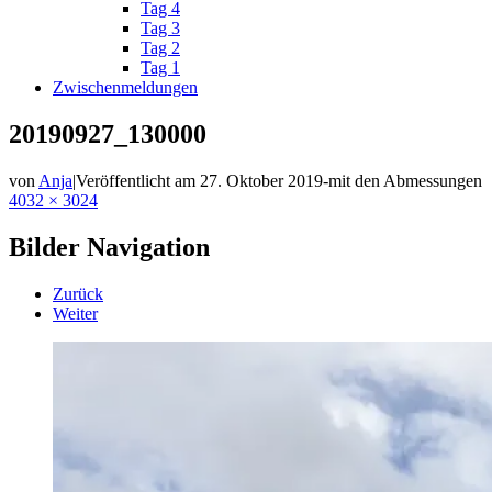
Tag 4
Tag 3
Tag 2
Tag 1
Zwischenmeldungen
20190927_130000
von
Anja
|
Veröffentlicht am
27. Oktober 2019
-
mit den Abmessungen
4032 × 3024
Bilder Navigation
Zurück
Weiter