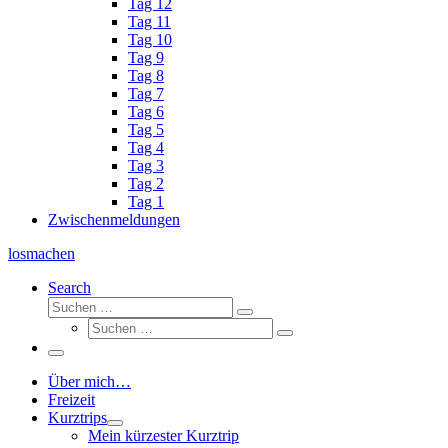
Tag 12
Tag 11
Tag 10
Tag 9
Tag 8
Tag 7
Tag 6
Tag 5
Tag 4
Tag 3
Tag 2
Tag 1
Zwischenmeldungen
losmachen
Search
Suche
Suchen
Suche
…
Suchen
…
Menü
Über mich…
Freizeit
Kurztrips
Mein kürzester Kurztrip