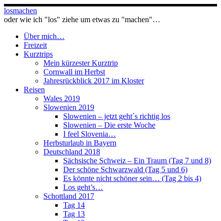
Zum
losmachen
Inhalt
oder wie ich "los" ziehe um etwas zu "machen"…
springen
Über mich…
Freizeit
Kurztrips
Mein kürzester Kurztrip
Cornwall im Herbst
Jahresrückblick 2017 im Kloster
Reisen
Wales 2019
Slowenien 2019
Slowenien – jetzt geht´s richtig los
Slowenien – Die erste Woche
I feel Slovenia…
Herbsturlaub in Bayern
Deutschland 2018
Sächsische Schweiz – Ein Traum (Tag 7 und 8)
Der schöne Schwarzwald (Tag 5 und 6)
Es könnte nicht schöner sein… (Tag 2 bis 4)
Los geht’s…
Schottland 2017
Tag 14
Tag 13