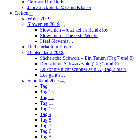
Cornwall im Herbst
Jahresrückblick 2017 im Kloster
Reisen
Wales 2019
Slowenien 2019
Slowenien – jetzt geht´s richtig los
Slowenien – Die erste Woche
I feel Slovenia…
Herbsturlaub in Bayern
Deutschland 2018
Sächsische Schweiz – Ein Traum (Tag 7 und 8)
Der schöne Schwarzwald (Tag 5 und 6)
Es könnte nicht schöner sein… (Tag 2 bis 4)
Los geht’s…
Schottland 2017
Tag 14
Tag 13
Tag 12
Tag 11
Tag 10
Tag 9
Tag 8
Tag 7
Tag 6
Tag 5