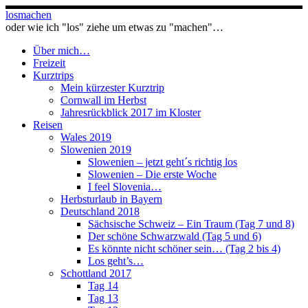
Zum
losmachen
Inhalt
oder wie ich "los" ziehe um etwas zu "machen"…
springen
Über mich…
Freizeit
Kurztrips
Mein kürzester Kurztrip
Cornwall im Herbst
Jahresrückblick 2017 im Kloster
Reisen
Wales 2019
Slowenien 2019
Slowenien – jetzt geht´s richtig los
Slowenien – Die erste Woche
I feel Slovenia…
Herbsturlaub in Bayern
Deutschland 2018
Sächsische Schweiz – Ein Traum (Tag 7 und 8)
Der schöne Schwarzwald (Tag 5 und 6)
Es könnte nicht schöner sein… (Tag 2 bis 4)
Los geht’s…
Schottland 2017
Tag 14
Tag 13