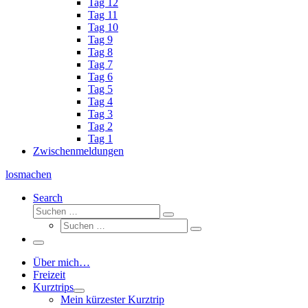
Tag 12
Tag 11
Tag 10
Tag 9
Tag 8
Tag 7
Tag 6
Tag 5
Tag 4
Tag 3
Tag 2
Tag 1
Zwischenmeldungen
losmachen
Search
Suche
Suchen
Suche
…
Suchen
…
Menü
Über mich…
Freizeit
Kurztrips
Mein kürzester Kurztrip