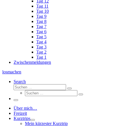
Tag 12
Tag 11
Tag 10
Tag 9
Tag 8
Tag 7
Tag 6
Tag 5
Tag 4
Tag 3
Tag 2
Tag 1
Zwischenmeldungen
losmachen
Search
Suche
Suchen
Suche
…
Suchen
…
Menü
Über mich…
Freizeit
Kurztrips
Mein kürzester Kurztrip