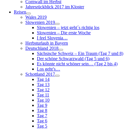
Cornwall im Herbst
Jahresrückblick 2017 im Kloster
Reisen
Wales 2019
Slowenien 2019
Slowenien – jetzt geht´s richtig los
Slowenien – Die erste Woche
I feel Slovenia…
Herbsturlaub in Bayern
Deutschland 2018
Sächsische Schweiz – Ein Traum (Tag 7 und 8)
Der schöne Schwarzwald (Tag 5 und 6)
Es könnte nicht schöner sein… (Tag 2 bis 4)
Los geht’s…
Schottland 2017
Tag 14
Tag 13
Tag 12
Tag 11
Tag 10
Tag 9
Tag 8
Tag 7
Tag 6
Tag 5