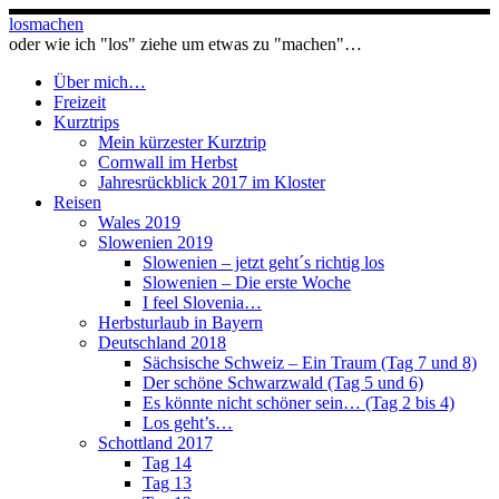
Zum
losmachen
Inhalt
oder wie ich "los" ziehe um etwas zu "machen"…
springen
Über mich…
Freizeit
Kurztrips
Mein kürzester Kurztrip
Cornwall im Herbst
Jahresrückblick 2017 im Kloster
Reisen
Wales 2019
Slowenien 2019
Slowenien – jetzt geht´s richtig los
Slowenien – Die erste Woche
I feel Slovenia…
Herbsturlaub in Bayern
Deutschland 2018
Sächsische Schweiz – Ein Traum (Tag 7 und 8)
Der schöne Schwarzwald (Tag 5 und 6)
Es könnte nicht schöner sein… (Tag 2 bis 4)
Los geht’s…
Schottland 2017
Tag 14
Tag 13