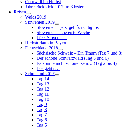
Cornwall im Herbst
Jahresrückblick 2017 im Kloster
Reisen
Wales 2019
Slowenien 2019
Slowenien – jetzt geht´s richtig los
Slowenien – Die erste Woche
I feel Slovenia…
Herbsturlaub in Bayern
Deutschland 2018
Sächsische Schweiz – Ein Traum (Tag 7 und 8)
Der schöne Schwarzwald (Tag 5 und 6)
Es könnte nicht schöner sein… (Tag 2 bis 4)
Los geht’s…
Schottland 2017
Tag 14
Tag 13
Tag 12
Tag 11
Tag 10
Tag 9
Tag 8
Tag 7
Tag 6
Tag 5