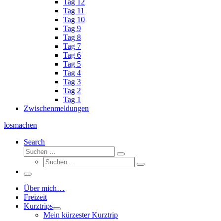
Tag 12
Tag 11
Tag 10
Tag 9
Tag 8
Tag 7
Tag 6
Tag 5
Tag 4
Tag 3
Tag 2
Tag 1
Zwischenmeldungen
losmachen
Search
Suche
Suchen
Suche
…
Suchen
…
Menü
Über mich…
Freizeit
Kurztrips
Mein kürzester Kurztrip