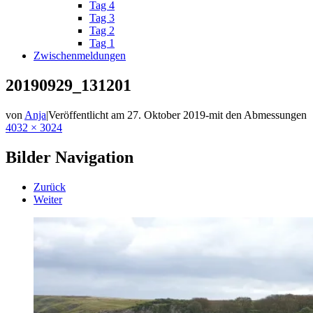
Tag 4
Tag 3
Tag 2
Tag 1
Zwischenmeldungen
20190929_131201
von
Anja
|
Veröffentlicht am
27. Oktober 2019
-
mit den Abmessungen
4032 × 3024
Bilder Navigation
Zurück
Weiter