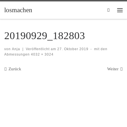
Zum Inhalt springen
losmachen
Search
Me
20190929_182803
von
Anja
|
Veröffentlicht am
27. Oktober 2019
-
mit den
Abmessungen
4032 × 3024
Bilder Navigation
Zurück
Weiter