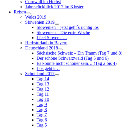
Cornwall im Herbst
Jahresrückblick 2017 im Kloster
Reisen
Wales 2019
Slowenien 2019
Slowenien – jetzt geht´s richtig los
Slowenien – Die erste Woche
I feel Slovenia…
Herbsturlaub in Bayern
Deutschland 2018
Sächsische Schweiz – Ein Traum (Tag 7 und 8)
Der schöne Schwarzwald (Tag 5 und 6)
Es könnte nicht schöner sein… (Tag 2 bis 4)
Los geht’s…
Schottland 2017
Tag 14
Tag 13
Tag 12
Tag 11
Tag 10
Tag 9
Tag 8
Tag 7
Tag 6
Tag 5