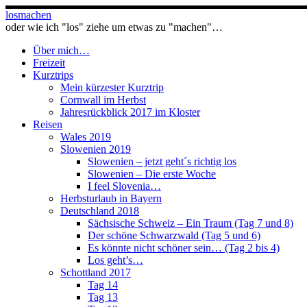
Zum
losmachen
Inhalt
oder wie ich "los" ziehe um etwas zu "machen"…
springen
Über mich…
Freizeit
Kurztrips
Mein kürzester Kurztrip
Cornwall im Herbst
Jahresrückblick 2017 im Kloster
Reisen
Wales 2019
Slowenien 2019
Slowenien – jetzt geht´s richtig los
Slowenien – Die erste Woche
I feel Slovenia…
Herbsturlaub in Bayern
Deutschland 2018
Sächsische Schweiz – Ein Traum (Tag 7 und 8)
Der schöne Schwarzwald (Tag 5 und 6)
Es könnte nicht schöner sein… (Tag 2 bis 4)
Los geht’s…
Schottland 2017
Tag 14
Tag 13