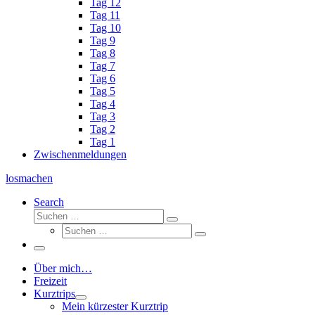
Tag 12
Tag 11
Tag 10
Tag 9
Tag 8
Tag 7
Tag 6
Tag 5
Tag 4
Tag 3
Tag 2
Tag 1
Zwischenmeldungen
losmachen
Search
Suche
Suchen
Suche
…
Suchen
…
Menü
Über mich…
Freizeit
Kurztrips
Mein kürzester Kurztrip