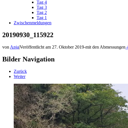
Tag 4
Tag 3
Tag 2
Tag 1
Zwischenmeldungen
20190930_115922
von
Anja
|
Veröffentlicht am
27. Oktober 2019
-
mit den Abmessungen
4
Bilder Navigation
Zurück
Weiter