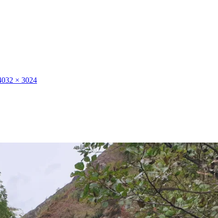
032 × 3024