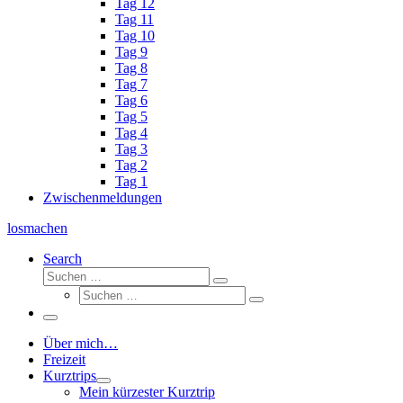
Tag 12
Tag 11
Tag 10
Tag 9
Tag 8
Tag 7
Tag 6
Tag 5
Tag 4
Tag 3
Tag 2
Tag 1
Zwischenmeldungen
losmachen
Search
Suche
Suchen
Suche
…
Suchen
…
Menü
Über mich…
Freizeit
Kurztrips
Mein kürzester Kurztrip