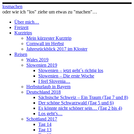
Zum
losmachen
Inhalt
oder wie ich "los" ziehe um etwas zu "machen"…
springen
Über mich…
Freizeit
Kurztrips
Mein kürzester Kurztrip
Cornwall im Herbst
Jahresrückblick 2017 im Kloster
Reisen
Wales 2019
Slowenien 2019
Slowenien – jetzt geht´s richtig los
Slowenien – Die erste Woche
I feel Slovenia…
Herbsturlaub in Bayern
Deutschland 2018
Sächsische Schweiz – Ein Traum (Tag 7 und 8)
Der schöne Schwarzwald (Tag 5 und 6)
Es könnte nicht schöner sein… (Tag 2 bis 4)
Los geht’s…
Schottland 2017
Tag 14
Tag 13