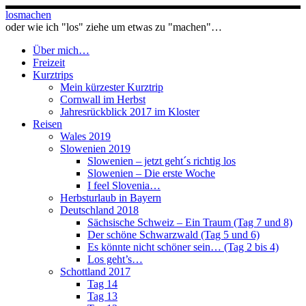
Zum
losmachen
Inhalt
oder wie ich "los" ziehe um etwas zu "machen"…
springen
Über mich…
Freizeit
Kurztrips
Mein kürzester Kurztrip
Cornwall im Herbst
Jahresrückblick 2017 im Kloster
Reisen
Wales 2019
Slowenien 2019
Slowenien – jetzt geht´s richtig los
Slowenien – Die erste Woche
I feel Slovenia…
Herbsturlaub in Bayern
Deutschland 2018
Sächsische Schweiz – Ein Traum (Tag 7 und 8)
Der schöne Schwarzwald (Tag 5 und 6)
Es könnte nicht schöner sein… (Tag 2 bis 4)
Los geht’s…
Schottland 2017
Tag 14
Tag 13