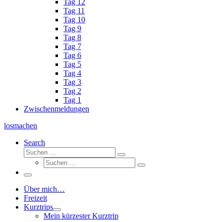
Tag 12
Tag 11
Tag 10
Tag 9
Tag 8
Tag 7
Tag 6
Tag 5
Tag 4
Tag 3
Tag 2
Tag 1
Zwischenmeldungen
losmachen
Search
Suche
Suchen
Suche
…
Suchen
…
Menü
Über mich…
Freizeit
Kurztrips
Mein kürzester Kurztrip