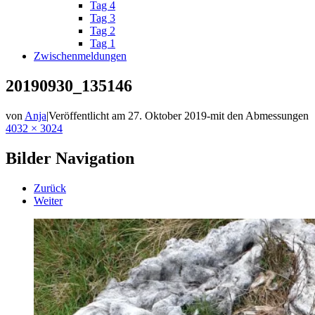
Tag 4
Tag 3
Tag 2
Tag 1
Zwischenmeldungen
20190930_135146
von
Anja
|
Veröffentlicht am
27. Oktober 2019
-
mit den Abmessungen
4032 × 3024
Bilder Navigation
Zurück
Weiter