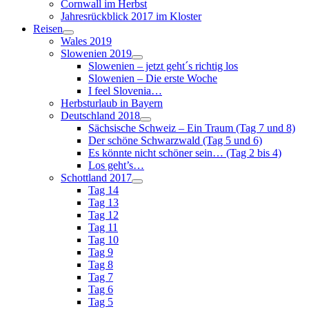
Cornwall im Herbst
Jahresrückblick 2017 im Kloster
Reisen
Wales 2019
Slowenien 2019
Slowenien – jetzt geht´s richtig los
Slowenien – Die erste Woche
I feel Slovenia…
Herbsturlaub in Bayern
Deutschland 2018
Sächsische Schweiz – Ein Traum (Tag 7 und 8)
Der schöne Schwarzwald (Tag 5 und 6)
Es könnte nicht schöner sein… (Tag 2 bis 4)
Los geht’s…
Schottland 2017
Tag 14
Tag 13
Tag 12
Tag 11
Tag 10
Tag 9
Tag 8
Tag 7
Tag 6
Tag 5