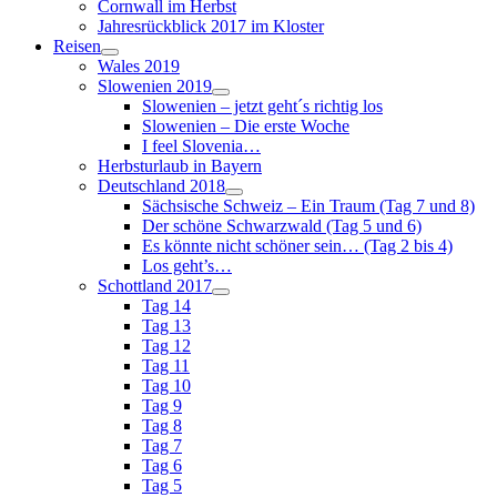
Cornwall im Herbst
Jahresrückblick 2017 im Kloster
Reisen
Wales 2019
Slowenien 2019
Slowenien – jetzt geht´s richtig los
Slowenien – Die erste Woche
I feel Slovenia…
Herbsturlaub in Bayern
Deutschland 2018
Sächsische Schweiz – Ein Traum (Tag 7 und 8)
Der schöne Schwarzwald (Tag 5 und 6)
Es könnte nicht schöner sein… (Tag 2 bis 4)
Los geht’s…
Schottland 2017
Tag 14
Tag 13
Tag 12
Tag 11
Tag 10
Tag 9
Tag 8
Tag 7
Tag 6
Tag 5