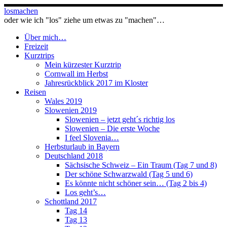
Zum
losmachen
Inhalt
oder wie ich "los" ziehe um etwas zu "machen"…
springen
Über mich…
Freizeit
Kurztrips
Mein kürzester Kurztrip
Cornwall im Herbst
Jahresrückblick 2017 im Kloster
Reisen
Wales 2019
Slowenien 2019
Slowenien – jetzt geht´s richtig los
Slowenien – Die erste Woche
I feel Slovenia…
Herbsturlaub in Bayern
Deutschland 2018
Sächsische Schweiz – Ein Traum (Tag 7 und 8)
Der schöne Schwarzwald (Tag 5 und 6)
Es könnte nicht schöner sein… (Tag 2 bis 4)
Los geht’s…
Schottland 2017
Tag 14
Tag 13