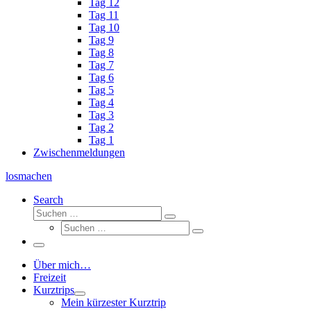
Tag 12
Tag 11
Tag 10
Tag 9
Tag 8
Tag 7
Tag 6
Tag 5
Tag 4
Tag 3
Tag 2
Tag 1
Zwischenmeldungen
losmachen
Search
Suche
Suchen
Suche
…
Suchen
…
Menü
Über mich…
Freizeit
Kurztrips
Mein kürzester Kurztrip