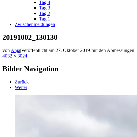
Tag 4
Tag 3
Tag 2
Tag 1
Zwischenmeldungen
20191002_130130
von
Anja
|
Veröffentlicht am
27. Oktober 2019
-
mit den Abmessungen
4032 × 3024
Bilder Navigation
Zurück
Weiter