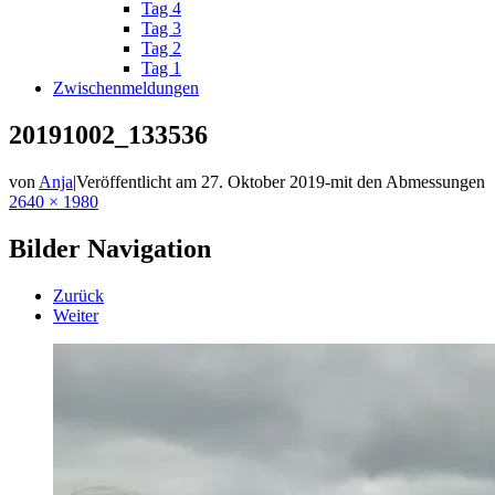
Tag 4
Tag 3
Tag 2
Tag 1
Zwischenmeldungen
20191002_133536
von
Anja
|
Veröffentlicht am
27. Oktober 2019
-
mit den Abmessungen
2640 × 1980
Bilder Navigation
Zurück
Weiter