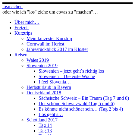
Zum
losmachen
Inhalt
oder wie ich "los" ziehe um etwas zu "machen"…
springen
Über mich…
Freizeit
Kurztrips
Mein kürzester Kurztrip
Cornwall im Herbst
Jahresrückblick 2017 im Kloster
Reisen
Wales 2019
Slowenien 2019
Slowenien – jetzt geht´s richtig los
Slowenien – Die erste Woche
I feel Slovenia…
Herbsturlaub in Bayern
Deutschland 2018
Sächsische Schweiz – Ein Traum (Tag 7 und 8)
Der schöne Schwarzwald (Tag 5 und 6)
Es könnte nicht schöner sein… (Tag 2 bis 4)
Los geht’s…
Schottland 2017
Tag 14
Tag 13