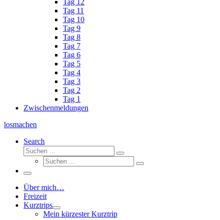
Tag 12
Tag 11
Tag 10
Tag 9
Tag 8
Tag 7
Tag 6
Tag 5
Tag 4
Tag 3
Tag 2
Tag 1
Zwischenmeldungen
losmachen
Search
Suche
Suchen
Suche
…
Suchen
…
Menü
Über mich…
Freizeit
Kurztrips
Mein kürzester Kurztrip