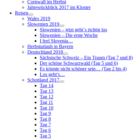
Cornwall im Herbst
Jahresrückblick 2017 im Kloster
Reisen
Wales 2019
Slowenien 2019
Slowenien – jetzt geht´s richtig los
Slowenien – Die erste Woche
I feel Slovenia…
Herbsturlaub in Bayern
Deutschland 2018
Sächsische Schweiz – Ein Traum (Tag 7 und 8)
Der schöne Schwarzwald (Tag 5 und 6)
Es könnte nicht schöner sein… (Tag 2 bis 4)
Los geht’s…
Schottland 2017
Tag 14
Tag 13
Tag 12
Tag 11
Tag 10
Tag 9
Tag 8
Tag 7
Tag 6
Tag 5