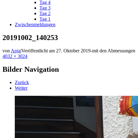
Tag 4
Tag 3
Tag 2
Tag 1
Zwischenmeldungen
20191002_140253
von
Anja
|
Veröffentlicht am
27. Oktober 2019
-
mit den Abmessungen
4032 × 3024
Bilder Navigation
Zurück
Weiter