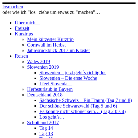
Zum
losmachen
Inhalt
oder wie ich "los" ziehe um etwas zu "machen"…
springen
Über mich…
Freizeit
Kurztrips
Mein kürzester Kurztrip
Cornwall im Herbst
Jahresrückblick 2017 im Kloster
Reisen
Wales 2019
Slowenien 2019
Slowenien – jetzt geht´s richtig los
Slowenien – Die erste Woche
I feel Slovenia…
Herbsturlaub in Bayern
Deutschland 2018
Sächsische Schweiz – Ein Traum (Tag 7 und 8)
Der schöne Schwarzwald (Tag 5 und 6)
Es könnte nicht schöner sein… (Tag 2 bis 4)
Los geht’s…
Schottland 2017
Tag 14
Tag 13