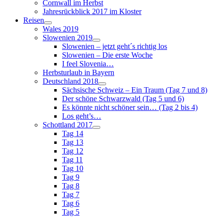
Cornwall im Herbst
Jahresrückblick 2017 im Kloster
Reisen
Wales 2019
Slowenien 2019
Slowenien – jetzt geht´s richtig los
Slowenien – Die erste Woche
I feel Slovenia…
Herbsturlaub in Bayern
Deutschland 2018
Sächsische Schweiz – Ein Traum (Tag 7 und 8)
Der schöne Schwarzwald (Tag 5 und 6)
Es könnte nicht schöner sein… (Tag 2 bis 4)
Los geht’s…
Schottland 2017
Tag 14
Tag 13
Tag 12
Tag 11
Tag 10
Tag 9
Tag 8
Tag 7
Tag 6
Tag 5