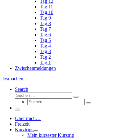
Tag 12
Tag 11
Tag 10
Tag 9
Tag 8
Tag 7
Tag 6
Tag 5
Tag 4
Tag 3
Tag 2
Tag 1
Zwischenmeldungen
losmachen
Search
Suche
Suchen
Suche
…
Suchen
…
Menü
Über mich…
Freizeit
Kurztrips
Mein kürzester Kurztrip