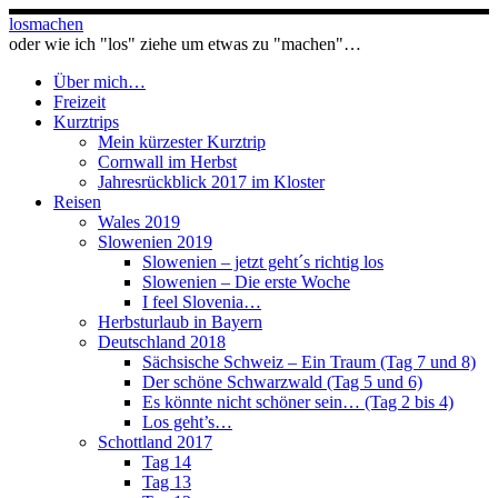
Zum
losmachen
Inhalt
oder wie ich "los" ziehe um etwas zu "machen"…
springen
Über mich…
Freizeit
Kurztrips
Mein kürzester Kurztrip
Cornwall im Herbst
Jahresrückblick 2017 im Kloster
Reisen
Wales 2019
Slowenien 2019
Slowenien – jetzt geht´s richtig los
Slowenien – Die erste Woche
I feel Slovenia…
Herbsturlaub in Bayern
Deutschland 2018
Sächsische Schweiz – Ein Traum (Tag 7 und 8)
Der schöne Schwarzwald (Tag 5 und 6)
Es könnte nicht schöner sein… (Tag 2 bis 4)
Los geht’s…
Schottland 2017
Tag 14
Tag 13