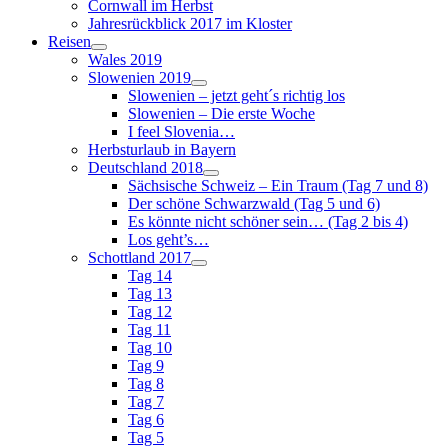
Cornwall im Herbst
Jahresrückblick 2017 im Kloster
Reisen
Wales 2019
Slowenien 2019
Slowenien – jetzt geht´s richtig los
Slowenien – Die erste Woche
I feel Slovenia…
Herbsturlaub in Bayern
Deutschland 2018
Sächsische Schweiz – Ein Traum (Tag 7 und 8)
Der schöne Schwarzwald (Tag 5 und 6)
Es könnte nicht schöner sein… (Tag 2 bis 4)
Los geht’s…
Schottland 2017
Tag 14
Tag 13
Tag 12
Tag 11
Tag 10
Tag 9
Tag 8
Tag 7
Tag 6
Tag 5