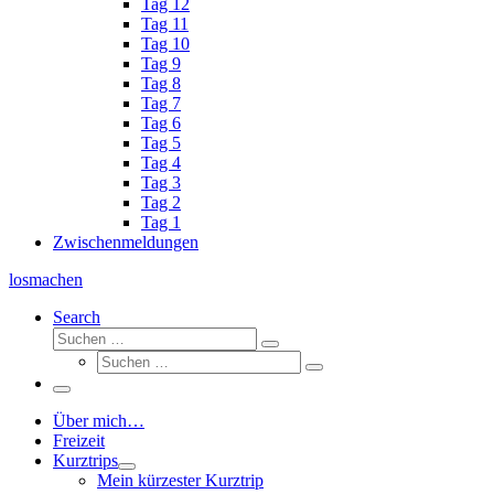
Tag 12
Tag 11
Tag 10
Tag 9
Tag 8
Tag 7
Tag 6
Tag 5
Tag 4
Tag 3
Tag 2
Tag 1
Zwischenmeldungen
losmachen
Search
Suche
Suchen
Suche
…
Suchen
…
Menü
Über mich…
Freizeit
Kurztrips
Mein kürzester Kurztrip