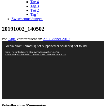
Tag 4
Tag 3
Tag 2
Tag 1
Zwischenmeldungen
20191002_140502
von
Anja
|
Veröffentlicht am
27. Oktober 2019
Video-
Media error: Format(s) not supported or source(s) not found
Player
Datei herunterladen: http://www.losmachen.de/wp-
content/uploads/2019/10/20191002_140502.mp4?_=2
Schreibe einen Kommentar