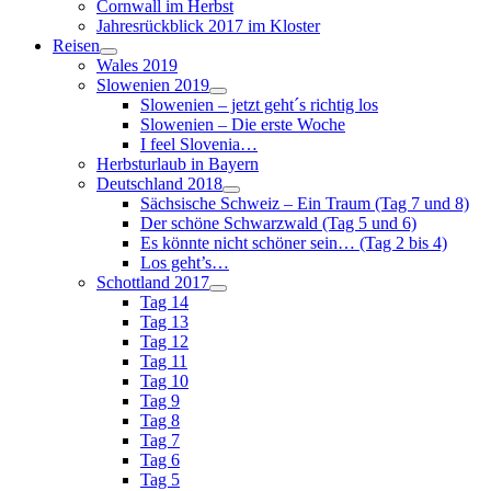
Cornwall im Herbst
Jahresrückblick 2017 im Kloster
Reisen
Wales 2019
Slowenien 2019
Slowenien – jetzt geht´s richtig los
Slowenien – Die erste Woche
I feel Slovenia…
Herbsturlaub in Bayern
Deutschland 2018
Sächsische Schweiz – Ein Traum (Tag 7 und 8)
Der schöne Schwarzwald (Tag 5 und 6)
Es könnte nicht schöner sein… (Tag 2 bis 4)
Los geht’s…
Schottland 2017
Tag 14
Tag 13
Tag 12
Tag 11
Tag 10
Tag 9
Tag 8
Tag 7
Tag 6
Tag 5