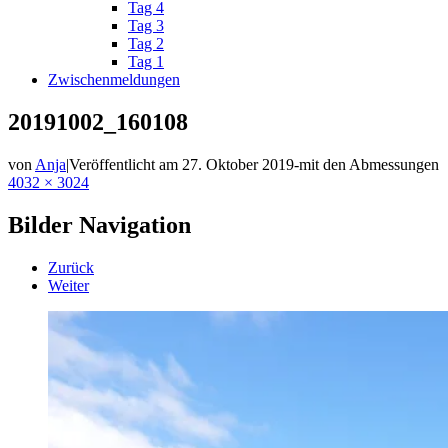
Tag 4
Tag 3
Tag 2
Tag 1
Zwischenmeldungen
20191002_160108
von
Anja
|
Veröffentlicht am
27. Oktober 2019
-
mit den Abmessungen
4032 × 3024
Bilder Navigation
Zurück
Weiter