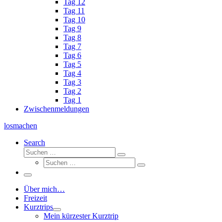
Tag 12
Tag 11
Tag 10
Tag 9
Tag 8
Tag 7
Tag 6
Tag 5
Tag 4
Tag 3
Tag 2
Tag 1
Zwischenmeldungen
losmachen
Search
Suche
Suchen
Suche
…
Suchen
…
Menü
Über mich…
Freizeit
Kurztrips
Mein kürzester Kurztrip