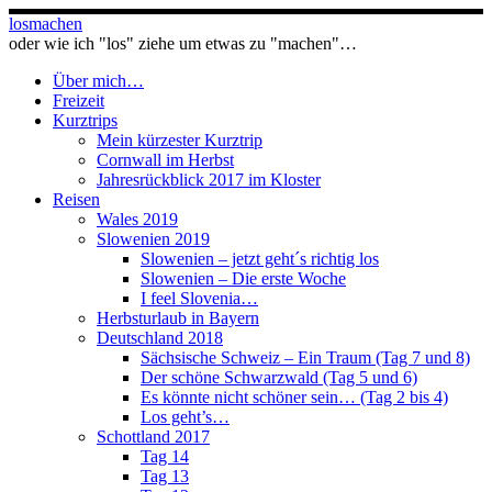
Zum
losmachen
Inhalt
oder wie ich "los" ziehe um etwas zu "machen"…
springen
Über mich…
Freizeit
Kurztrips
Mein kürzester Kurztrip
Cornwall im Herbst
Jahresrückblick 2017 im Kloster
Reisen
Wales 2019
Slowenien 2019
Slowenien – jetzt geht´s richtig los
Slowenien – Die erste Woche
I feel Slovenia…
Herbsturlaub in Bayern
Deutschland 2018
Sächsische Schweiz – Ein Traum (Tag 7 und 8)
Der schöne Schwarzwald (Tag 5 und 6)
Es könnte nicht schöner sein… (Tag 2 bis 4)
Los geht’s…
Schottland 2017
Tag 14
Tag 13