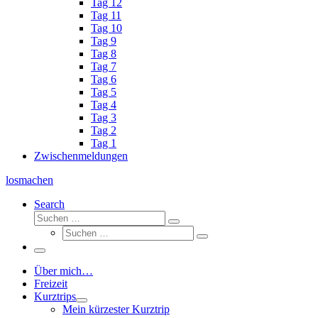
Tag 12
Tag 11
Tag 10
Tag 9
Tag 8
Tag 7
Tag 6
Tag 5
Tag 4
Tag 3
Tag 2
Tag 1
Zwischenmeldungen
losmachen
Search
Suche
Suchen
Suche
…
Suchen
…
Menü
Über mich…
Freizeit
Kurztrips
Mein kürzester Kurztrip