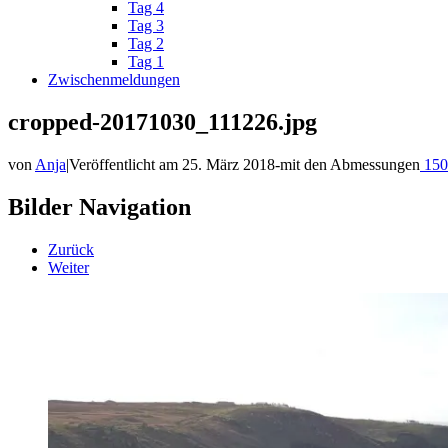
Tag 4
Tag 3
Tag 2
Tag 1
Zwischenmeldungen
cropped-20171030_111226.jpg
von
Anja
|
Veröffentlicht am
25. März 2018
-
mit den Abmessungen
150
Bilder Navigation
Zurück
Weiter