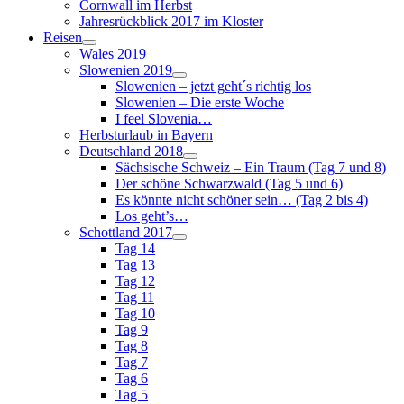
Cornwall im Herbst
Jahresrückblick 2017 im Kloster
Reisen
Wales 2019
Slowenien 2019
Slowenien – jetzt geht´s richtig los
Slowenien – Die erste Woche
I feel Slovenia…
Herbsturlaub in Bayern
Deutschland 2018
Sächsische Schweiz – Ein Traum (Tag 7 und 8)
Der schöne Schwarzwald (Tag 5 und 6)
Es könnte nicht schöner sein… (Tag 2 bis 4)
Los geht’s…
Schottland 2017
Tag 14
Tag 13
Tag 12
Tag 11
Tag 10
Tag 9
Tag 8
Tag 7
Tag 6
Tag 5