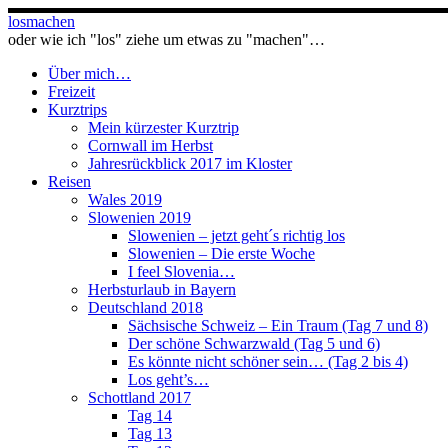
Zum
losmachen
Inhalt
oder wie ich "los" ziehe um etwas zu "machen"…
springen
Über mich…
Freizeit
Kurztrips
Mein kürzester Kurztrip
Cornwall im Herbst
Jahresrückblick 2017 im Kloster
Reisen
Wales 2019
Slowenien 2019
Slowenien – jetzt geht´s richtig los
Slowenien – Die erste Woche
I feel Slovenia…
Herbsturlaub in Bayern
Deutschland 2018
Sächsische Schweiz – Ein Traum (Tag 7 und 8)
Der schöne Schwarzwald (Tag 5 und 6)
Es könnte nicht schöner sein… (Tag 2 bis 4)
Los geht’s…
Schottland 2017
Tag 14
Tag 13