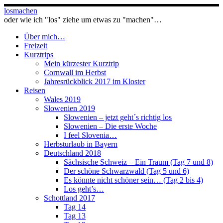
Zum
losmachen
Inhalt
oder wie ich "los" ziehe um etwas zu "machen"…
springen
Über mich…
Freizeit
Kurztrips
Mein kürzester Kurztrip
Cornwall im Herbst
Jahresrückblick 2017 im Kloster
Reisen
Wales 2019
Slowenien 2019
Slowenien – jetzt geht´s richtig los
Slowenien – Die erste Woche
I feel Slovenia…
Herbsturlaub in Bayern
Deutschland 2018
Sächsische Schweiz – Ein Traum (Tag 7 und 8)
Der schöne Schwarzwald (Tag 5 und 6)
Es könnte nicht schöner sein… (Tag 2 bis 4)
Los geht’s…
Schottland 2017
Tag 14
Tag 13