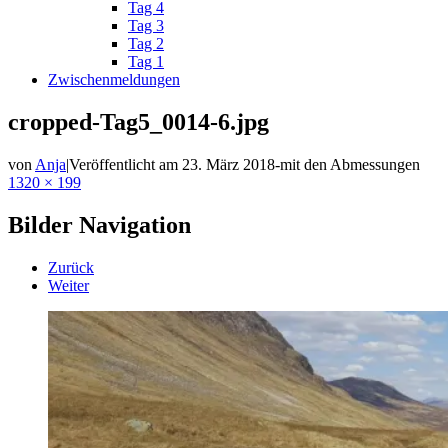
Tag 4
Tag 3
Tag 2
Tag 1
Zwischenmeldungen
cropped-Tag5_0014-6.jpg
von
Anja
|
Veröffentlicht am
23. März 2018
-
mit den Abmessungen
1320 × 199
Bilder Navigation
Zurück
Weiter