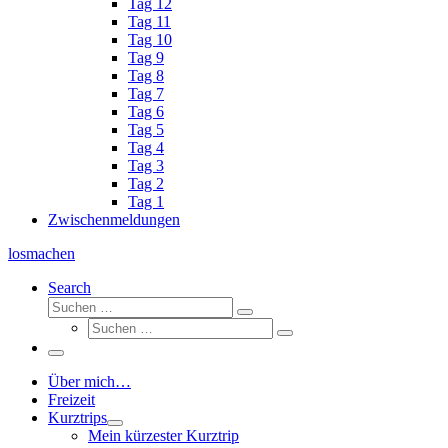
Tag 12
Tag 11
Tag 10
Tag 9
Tag 8
Tag 7
Tag 6
Tag 5
Tag 4
Tag 3
Tag 2
Tag 1
Zwischenmeldungen
losmachen
Search
Suche
Suchen
Suche
…
Suchen
…
Menü
Über mich…
Freizeit
Kurztrips
Mein kürzester Kurztrip