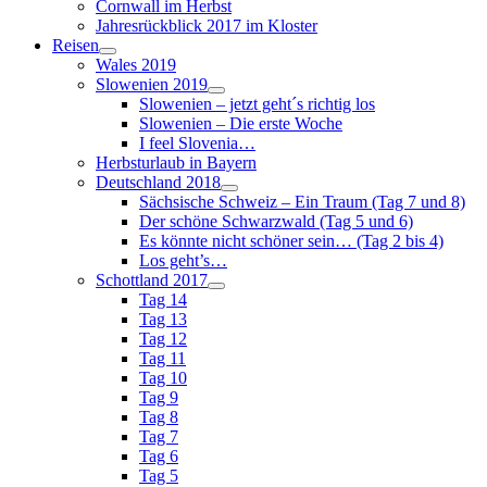
Cornwall im Herbst
Jahresrückblick 2017 im Kloster
Reisen
Wales 2019
Slowenien 2019
Slowenien – jetzt geht´s richtig los
Slowenien – Die erste Woche
I feel Slovenia…
Herbsturlaub in Bayern
Deutschland 2018
Sächsische Schweiz – Ein Traum (Tag 7 und 8)
Der schöne Schwarzwald (Tag 5 und 6)
Es könnte nicht schöner sein… (Tag 2 bis 4)
Los geht’s…
Schottland 2017
Tag 14
Tag 13
Tag 12
Tag 11
Tag 10
Tag 9
Tag 8
Tag 7
Tag 6
Tag 5