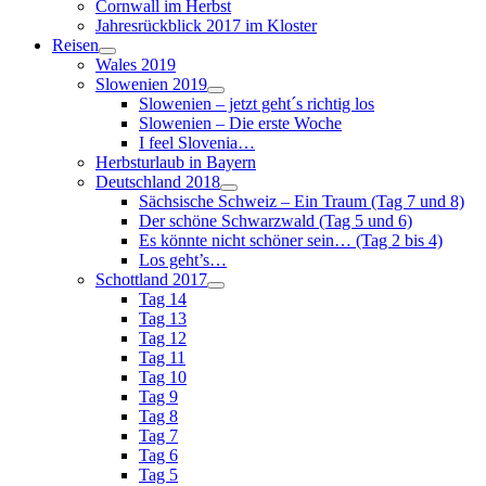
Cornwall im Herbst
Jahresrückblick 2017 im Kloster
Reisen
Wales 2019
Slowenien 2019
Slowenien – jetzt geht´s richtig los
Slowenien – Die erste Woche
I feel Slovenia…
Herbsturlaub in Bayern
Deutschland 2018
Sächsische Schweiz – Ein Traum (Tag 7 und 8)
Der schöne Schwarzwald (Tag 5 und 6)
Es könnte nicht schöner sein… (Tag 2 bis 4)
Los geht’s…
Schottland 2017
Tag 14
Tag 13
Tag 12
Tag 11
Tag 10
Tag 9
Tag 8
Tag 7
Tag 6
Tag 5