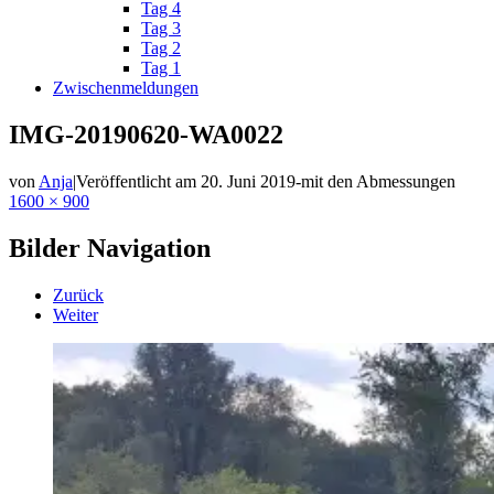
Tag 4
Tag 3
Tag 2
Tag 1
Zwischenmeldungen
IMG-20190620-WA0022
von
Anja
|
Veröffentlicht am
20. Juni 2019
-
mit den Abmessungen
1600 × 900
Bilder Navigation
Zurück
Weiter