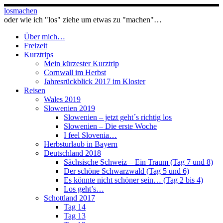
Zum
losmachen
Inhalt
oder wie ich "los" ziehe um etwas zu "machen"…
springen
Über mich…
Freizeit
Kurztrips
Mein kürzester Kurztrip
Cornwall im Herbst
Jahresrückblick 2017 im Kloster
Reisen
Wales 2019
Slowenien 2019
Slowenien – jetzt geht´s richtig los
Slowenien – Die erste Woche
I feel Slovenia…
Herbsturlaub in Bayern
Deutschland 2018
Sächsische Schweiz – Ein Traum (Tag 7 und 8)
Der schöne Schwarzwald (Tag 5 und 6)
Es könnte nicht schöner sein… (Tag 2 bis 4)
Los geht’s…
Schottland 2017
Tag 14
Tag 13