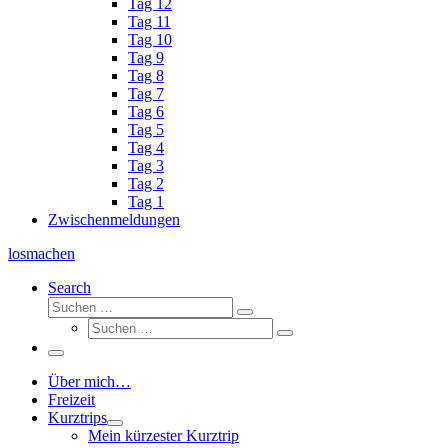
Tag 12
Tag 11
Tag 10
Tag 9
Tag 8
Tag 7
Tag 6
Tag 5
Tag 4
Tag 3
Tag 2
Tag 1
Zwischenmeldungen
losmachen
Search
Suche
Suchen
Suche
…
Suchen
…
Menü
Über mich…
Freizeit
Kurztrips
Mein kürzester Kurztrip